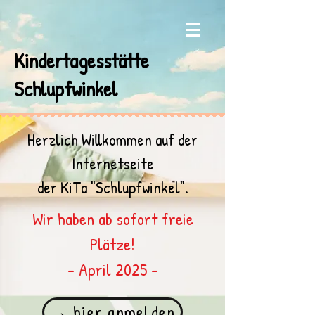
Kindertagesstätte
Schlupfwinkel
Herzlich Willkommen auf der
Internetseite
der KiTa "Schlupfwinkel".
Wir haben ab sofort freie
Plätze!
- April 2025 -
→ hier anmelden